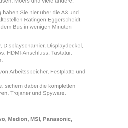
usen, Moers und viele andere.
g haben Sie hier über die A3 und
ltestellen Ratingen Eggerscheidt
it dem Bus in wenigen Minuten
y, Displayscharnier, Displaydeckel,
s, HDMI-Anschluss, Tastatur,
n.
on Arbeitsspeicher, Festplatte und
, sichern dabei die kompletten
ren, Trojaner und Spyware.
vo, Medion, MSI, Panasonic,