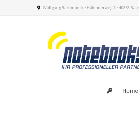
Wolfgang Bartonneck • Hölenderweg 7 • 40883 Rat
Home