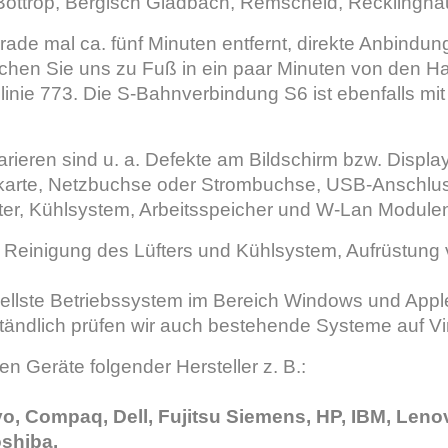
Bottrop, Bergisch Gladbach, Remscheid, Recklingha
rade mal ca. fünf Minuten entfernt, direkte Anbindun
ichen Sie uns zu Fuß in ein paar Minuten von den Ha
slinie 773. Die S-Bahnverbindung S6 ist ebenfalls m
arieren sind u. a. Defekte am Bildschirm bzw. Displa
karte, Netzbuchse oder Strombuchse, USB-Anschlus
ter, Kühlsystem, Arbeitsspeicher und W-Lan Module
 Reinigung des Lüfters und Kühlsystem, Aufrüstung v
uellste Betriebssystem im Bereich Windows und Apple
tändlich prüfen wir auch bestehende Systeme auf Vi
en Geräte folgender Hersteller z. B.:
vo, Compaq, Dell, Fujitsu Siemens, HP, IBM, Leno
shiba.