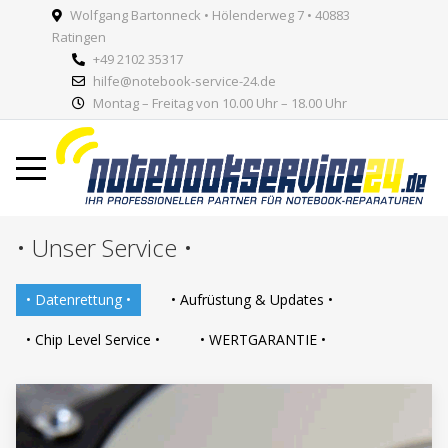
Wolfgang Bartonneck • Hölenderweg 7 • 40883
Ratingen
+49 2102 35317
hilfe@notebook-service-24.de
Montag – Freitag von 10.00 Uhr – 18.00 Uhr
• Unser Service •
• Datenrettung •
• Aufrüstung & Updates •
• Chip Level Service •
• WERTGARANTIE •