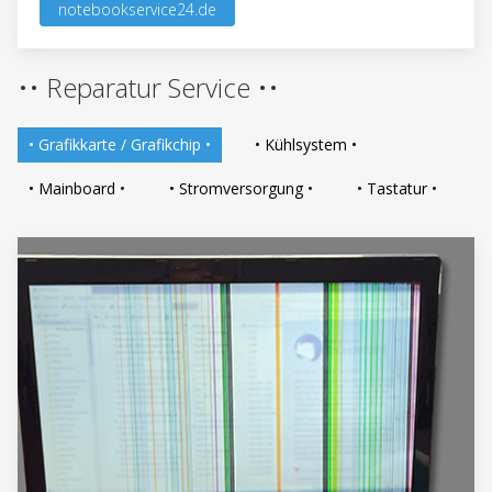
notebookservice24.de
•• Reparatur Service ••
• Grafikkarte / Grafikchip •
• Kühlsystem •
• Mainboard •
• Stromversorgung •
• Tastatur •